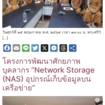
วันศุกร์ที่ ๑๕ พฤษภาคม พ.ศ. ๒๕๖๙ เวลา ๑๓.๐๐ น. พระศรีวั
[…]
Facebook
Email
Line
Twitter
X
Messenger
Threads
Share
โครงการพัฒนาศักยภาพ
บุคลากร “Network Storage
(NAS) อุปกรณ์เก็บข้อมูลบน
เครือข่าย”