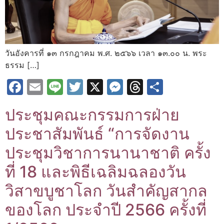
วันอังคารที่ ๑๓ กรกฎาคม พ.ศ. ๒๕๖๖ เวลา ๑๓.๐๐ น. พระ
ธรรม […]
Facebook
Email
Line
Twitter
X
Messenger
Threads
Share
ประชุมคณะกรรมการฝ่าย
ประชาสัมพันธ์ “การจัดงาน
ประชุมวิชาการนานาชาติ ครั้ง
ที่ 18 และพิธีเฉลิมฉลองวัน
วิสาขบูชาโลก วันสำคัญสากล
ของโลก ประจำปี 2566 ครั้งที่