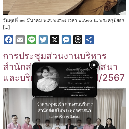
วันพุธที่ ๑๓ มีนาคม พ.ศ. ๒๕๖๗ เวลา ๐๙.๓๐ น. พระครูปิยธร
[…]
Facebook
Email
Line
Twitter
X
Messenger
Threads
Share
การประชุมส่วนงานบริหาร
สำนักส่งเสริมพระพุทธศาสนา
×
และบริการสังคม ครั้งที่ 1/2567
ข้าพระพุทธเจ้า ส่วนงานบริหาร
สำนักส่งเสริมพระพุทธศาสนา
และบริการสังคม