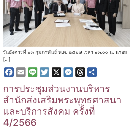
วันอังคารที่ ๑๓ กุมภาพันธ์ พ.ศ. ๒๕๖๗ เวลา ๑๓.๐๐ น. นายส
[…]
Facebook
Email
Line
Twitter
X
Messenger
Threads
Share
การประชุมส่วนงานบริหาร
สำนักส่งเสริมพระพุทธศาสนา
และบริการสังคม ครั้งที่
4/2566