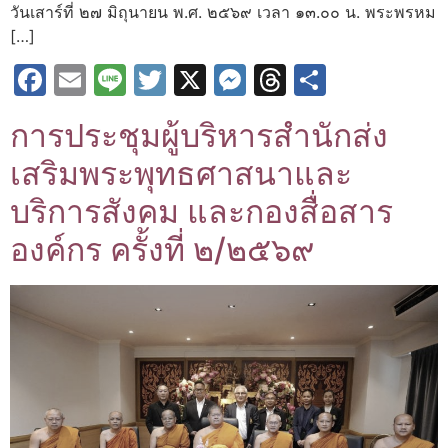
วันเสาร์ที่ ๒๗ มิถุนายน พ.ศ. ๒๕๖๙ เวลา ๑๓.๐๐ น. พระพรหม
[…]
Facebook
Email
Line
Twitter
X
Messenger
Threads
Share
การประชุมผู้บริหารสำนักส่ง
เสริมพระพุทธศาสนาและ
บริการสังคม และกองสื่อสาร
องค์กร ครั้งที่ ๒/๒๕๖๙