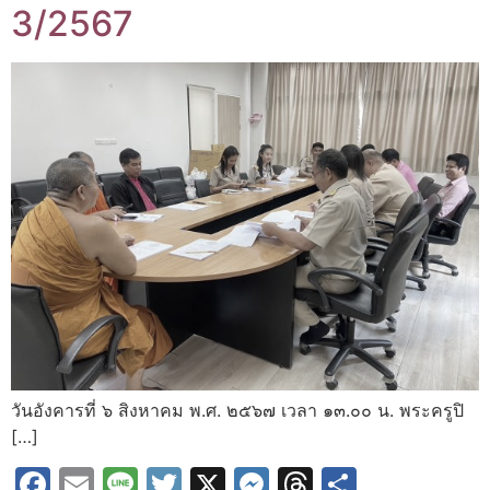
3/2567
วันอังคารที่ ๖ สิงหาคม พ.ศ. ๒๕๖๗ เวลา ๑๓.๐๐ น. พระครูปิ
[…]
Facebook
Email
Line
Twitter
X
Messenger
Threads
Share