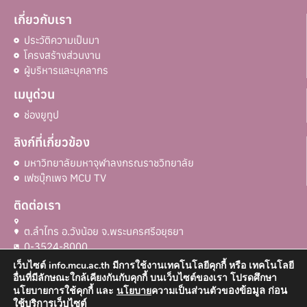
เกี่ยวกับเรา
ประวัติความเป็นมา
โครงสร้างส่วนงาน
ผู้บริหารและบุคลากร
เมนูด่วน
ช่องยูทูป
ลิงก์ที่เกี่ยวข้อง
มหาวิทยาลัยมหาจุฬาลงกรณราชวิทยาลัย
เฟซบุ๊กเพจ MCU TV
ติดต่อเรา
ต.ลำไทร อ.วังน้อย จ.พระนครศรีอยุธยา
0-3524-8000
เว็บไซต์ info.mcu.ac.th มีการใช้งานเทคโนโลยีคุกกี้ หรือ เทคโนโลยี
อื่นที่มีลักษณะใกล้เคียงกันกับคุกกี้ บนเว็บไซต์ของเรา โปรดศึกษา
องข้อมูล ก่อน
นโยบายการใช้คุกกี้ และ
นโยบาย
ความเป็นส่วนตัวข
ใช้บริการเว็บไซต์