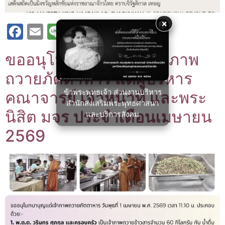
×
Facebook
Email
Line
Twitter
X
Messenger
Threads
Share
ขออนุโมทนาบุญ แด่เจ้าภาพ
ถวายภัตตาหาร แด่ผู้บริหาร
ข้าพระพุทธเจ้า ส่วนงานบริหาร
คณาจารย์ เจ้าหน้าที่ และพระ
สำนักส่งเสริมพระพุทธศาสนา
นิสิต มจร ประจำเดือนเมษายน
และบริการสังคม
2569