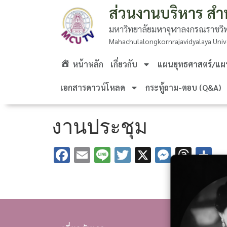
ส่วนงานบริหาร สำ
มหาวิทยาลัยมหาจุฬาลงกรณราชวิท
Mahachulalongkornrajavidyalaya Univ
หน้าหลัก
เกี่ยวกับ
แผนยุทธศาสตร์/แผน
เอกสารดาวน์โหลด
กระทู้ถาม-ตอบ (Q&A)
งานประชุม
Facebook
Email
Line
Twitter
X
Messe
Thr
S