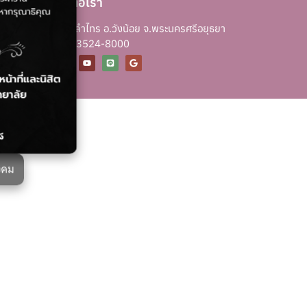
ติดต่อเรา
ชวิทยาลัย
ต.ลำไทร อ.วังน้อย จ.พระนครศรีอยุธยา
0-3524-8000
งคม