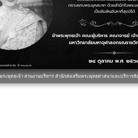
่วน
ลิงก์ที่เกี่ยวข้อง
ยูทูป
มหาวิทยาลัยมหาจุฬาลงกรณรา
เฟซบุ๊กเพจ MCU TV
© มหาวิทยาลัยมหาจุฬาลงกรณราชวิทยาลัย
าพระพุทธเจ้า ส่วนงานบริหาร สำนักส่งเสริมพระพุทธศาสนาและบริการสั