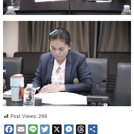
Post Views:
266
Facebook
Email
Line
Twitter
X
Messenger
Threads
Share