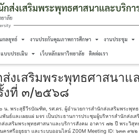
นักส่งเสริมพระพุทธศาสนาและบริกา
ยาลัย
ersity
กลยุทธ์
งานประกันคุณภาพการศึกษา
งานประชุม
แบบประเมิน
เว็บหลักมหาวิทยาลัย
ติดต่อเรา
ักส่งเสริมพระพุทธศาสนาแ
ั้งที่ ๓/๒๕๖๘
๐ น. พระสุธีวีรบัณฑิต, รศ.ดร. ผู้อำนวยการสำนักส่งเสริมพระพุท
ัมพันธ์และเผยแผ่ มจร เป็นประธานการประชุมผู้บริหารสำนักส่ง
นักส่งเสริมพระพุทธศาสนาและบริการสังคม อาคาร ๗๒ ปี พระวิสุท
พระนครศรีอยุธยา และระบบออนไลน์ Z00M Meeting ID: ๖๓๓ ๙๒