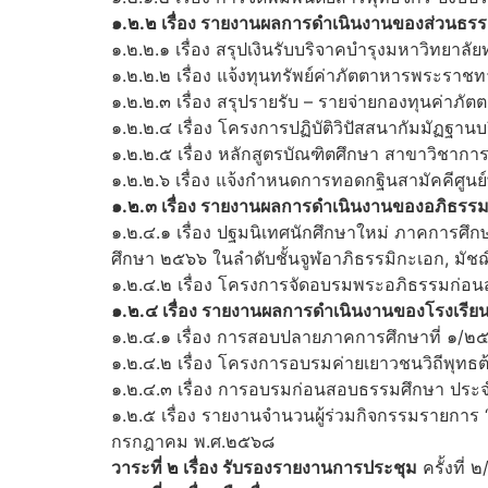
๑.๒.๒ เรื่อง รายงานผลการดำเนินงานของส่วนธรร
๑.๒.๒.๑ เรื่อง สรุปเงินรับบริจาคบำรุงมหาวิทยา
๑.๒.๒.๒ เรื่อง แจ้งทุนทรัพย์ค่าภัตตาหารพระร
๑.๒.๒.๓ เรื่อง สรุปรายรับ – รายจ่ายกองทุนค่า
๑.๒.๒.๔ เรื่อง โครงการปฏิบัติวิปัสสนากัมมัฏ
๑.๒.๒.๕ เรื่อง หลักสูตรบัณฑิตศึกษา สาขาวิชากา
๑.๒.๒.๖ เรื่อง แจ้งกำหนดการทอดกฐินสามัคคีศ
๑.๒.๓ เรื่อง รายงานผลการดำเนินงานของอภิธรรม
๑.๒.๔.๑ เรื่อง ปฐมนิเทศนักศึกษาใหม่ ภาคการศึก
ศึกษา ๒๕๖๖ ในลำดับชั้นจูฬอาภิธรรมิกะเอก, มัช
๑.๒.๔.๒ เรื่อง โครงการจัดอบรมพระอภิธรรมก่อนส
๑.๒.๔ เรื่อง รายงานผลการดำเนินงานของโรงเรีย
๑.๒.๔.๑ เรื่อง การสอบปลายภาคการศึกษาที่ ๑/๒
๑.๒.๔.๒ เรื่อง โครงการอบรมค่ายเยาวชนวิถีพุทธต้น
๑.๒.๔.๓ เรื่อง การอบรมก่อนสอบธรรมศึกษา ประ
๑.๒.๕ เรื่อง รายงานจำนวนผู้ร่วมกิจกรรมรายก
กรกฎาคม พ.ศ.๒๕๖๘
วาระที่ ๒ เรื่อง รับรองรายงานการประชุม
ครั้งที่