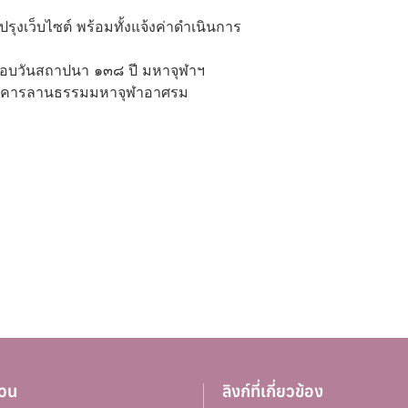
ุงเว็บไซต์ พร้อมทั้งแจ้งค่าดำเนินการ
รอบวันสถาปนา ๑๓๘ ปี มหาจุฬาฯ
องอาคารลานธรรมมหาจุฬาอาศรม
nger
eads
hare
่วน
ลิงก์ที่เกี่ยวข้อง