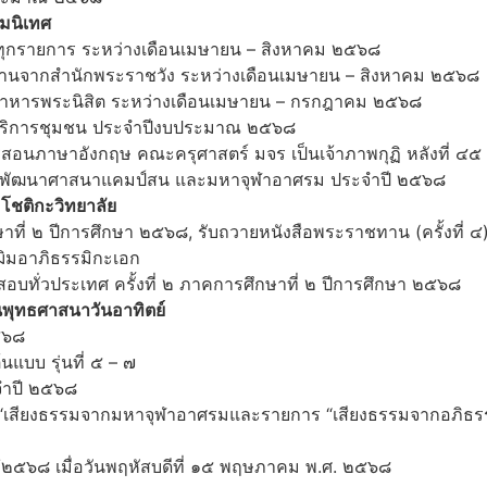
มนิเทศ
ลัยทุกรายการ ระหว่างเดือนเมษายน – สิงหาคม ๒๕๖๘
าชทานจากสำนักพระราชวัง ระหว่างเดือนเมษายน – สิงหาคม ๒๕๖๘
ภัตตาหารพระนิสิต ระหว่างเดือนเมษายน – กรกฎาคม ๒๕๖๘
ฐานบริการชุมชน ประจำปีงบประมาณ ๒๕๖๘
รสอนภาษาอังกฤษ คณะครุศาสตร์ มจร เป็นเจ้าภาพกุฏิ หลังที่ ๔๕
ูนย์พัฒนาศาสนาแคมป์สน และมหาจุฬาอาศรม ประจำปี ๒๕๖๘
โชติกะวิทยาลัย
ษาที่ ๒ ปีการศึกษา ๒๕๖๘, รับถวายหนังสือพระราชทาน (ครั้งที่ 
ฌิมอาภิธรรมิกะเอก
อบทั่วประเทศ ครั้งที่ ๒ ภาคการศึกษาที่ ๒ ปีการศึกษา ๒๕๖๘
นพุทธศาสนาวันอาทิตย์
๕๖๘
แบบ รุ่นที่ ๕ – ๗
จำปี ๒๕๖๘
าร “เสียงธรรมจากมหาจุฬาอาศรมและรายการ “เสียงธรรมจากอภิธร
 ๒/๒๕๖๘ เมื่อวันพฤหัสบดีที่ ๑๕ พฤษภาคม พ.ศ. ๒๕๖๘