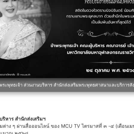
าพระพุทธเจ้า ส่วนงานบริหาร สำนักส่งเสริมพระพุทธศาสนาและบริการสั
ริหาร สำนักส่งเสริมฯ
รมต่าง ๆ ผ่านสื่อออนไลน์ ของ MCU TV ไตรมาสที่ ๓ -๔ (เดือน
งบประมาณ ๒๕๖๘