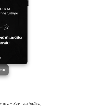
งคม
เมษายน – สิงหาคม ๒๕๖๘)