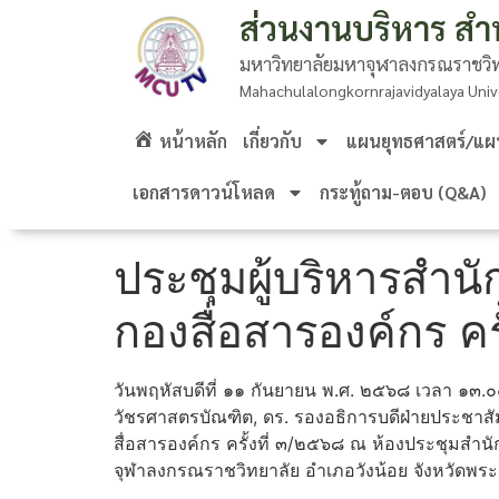
ส่วนงานบริหาร สำ
มหาวิทยาลัยมหาจุฬาลงกรณราชวิท
Mahachulalongkornrajavidyalaya Univ
หน้าหลัก
เกี่ยวกับ
แผนยุทธศาสตร์/แผน
เอกสารดาวน์โหลด
กระทู้ถาม-ตอบ (Q&A)
ประชุมผู้บริหารสำน
กองสื่อสารองค์กร คร
วันพฤหัสบดีที่ ๑๑ กันยายน พ.ศ. ๒๕๖๘ เวลา ๑๓.๐
วัชรศาสตรบัณฑิต, ดร. รองอธิการบดีฝ่ายประชาส
สื่อสารองค์กร ครั้งที่ ๓/๒๕๖๘ ณ ห้องประชุมสำ
จุฬาลงกรณราชวิทยาลัย อำเภอวังน้อย จังหวัด